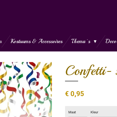
n
Kostuums & Accessoires
Thema`s
Deco
Confetti- 
€ 0,95
Maat
Kleur