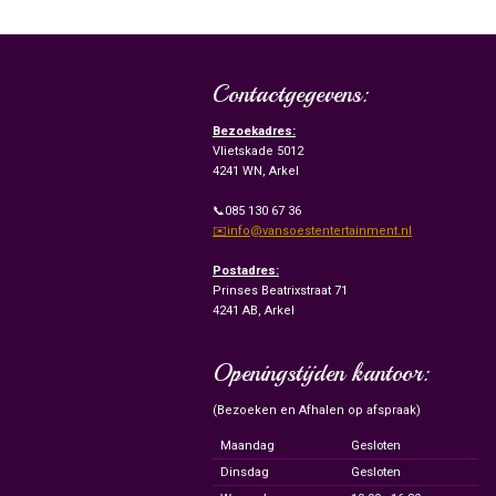
Contactgegevens:
Bezoekadres:
Vlietskade 5012
4241 WN, Arkel
📞085 130 67 36
✉️info@vansoestentertainment.nl
Postadres:
Prinses Beatrixstraat 71
4241 AB, Arkel
Openingstijden kantoor:
(Bezoeken en Afhalen op afspraak)
Maandag
Gesloten
Dinsdag
Gesloten