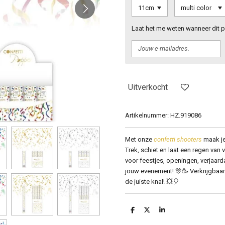
Laat het me weten wanneer dit p
Uitverkocht
Artikelnummer:
HZ.919086
Met onze
confetti shooters
maak je
Trek, schiet en laat een regen van v
voor feestjes, openingen, verjaar
jouw evenement! 🎊🥳 Verkrijgbaar 
de juiste knal! 💥🎈
D
D
S
e
e
h
l
e
a