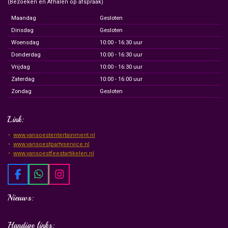
(Bezoeken en Afhalen op afspraak)
Maandag
Gesloten
Dinsdag
Gesloten
Woensdag
10:00 - 16:30 uur
Donderdag
10:00 - 16:30 uur
Vrijdag
10:00 - 16:30 uur
Zaterdag
10:00 - 16:00 uur
Zondag
Gesloten
Link:
www.vansoestentertainment.nl
www.vansoestpartyservice.nl
www.vansoestfeestartikelen.nl
F
W
I
a
h
n
c
a
s
Nieuws:
e
t
t
b
s
a
Handige links:
o
A
g