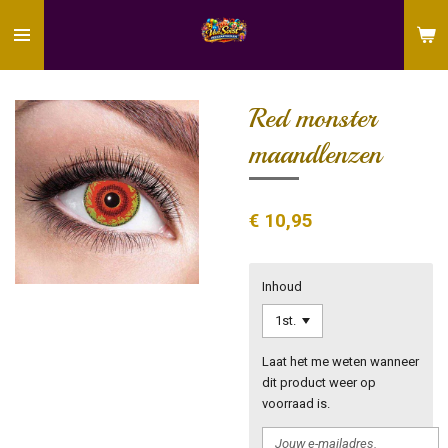
Ga
direct
naar
de
hoofdinhoud
Red monster
maandlenzen
€ 10,95
Inhoud
Laat het me weten wanneer
dit product weer op
voorraad is.