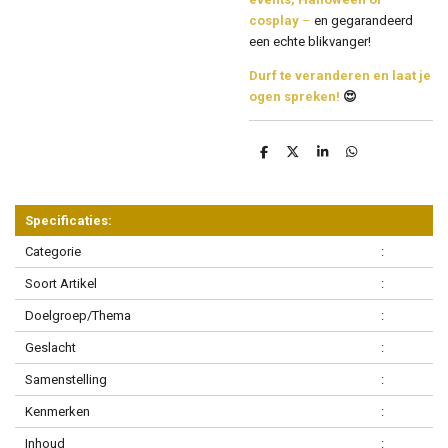
cosplay
–
en gegarandeerd
een echte blikvanger!
Durf te veranderen en laat je
ogen spreken!
😍
D
D
S
D
e
e
h
e
l
e
a
l
e
l
r
e
n
e
n
Specificaties:
Categorie
:
Soort Artikel
:
Doelgroep/Thema
:
Geslacht
:
Samenstelling
:
Kenmerken
:
Inhoud
: