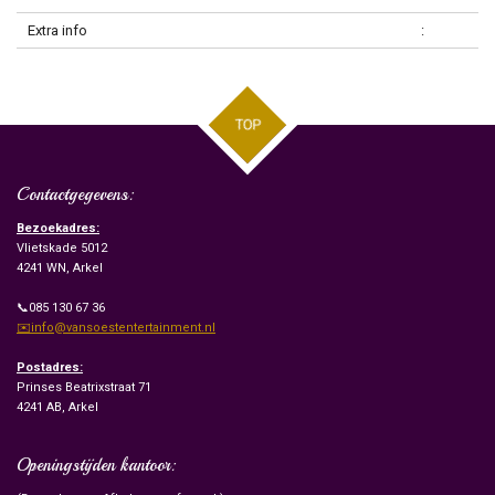
Extra info
:
TOP
Contactgegevens:
Bezoekadres:
Vlietskade 5012
4241 WN, Arkel
📞085 130 67 36
✉️info@vansoestentertainment.nl
Postadres:
Prinses Beatrixstraat 71
4241 AB, Arkel
Openingstijden kantoor: