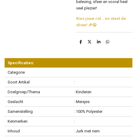
beleving, sfeer en vooral heel
veel plezier!
Kies jouw rol… en steel de
show! 🎉😄
D
D
S
D
e
e
h
e
l
e
a
l
e
l
r
e
n
e
n
Specificaties:
Categorie
Soort Artikel
:
Doelgroep/Thema
: Kinderen
Geslacht
: Meisjes
Samenstelling
: 100% Polyester
Kenmerken
:
Inhoud
: Jurk met riem