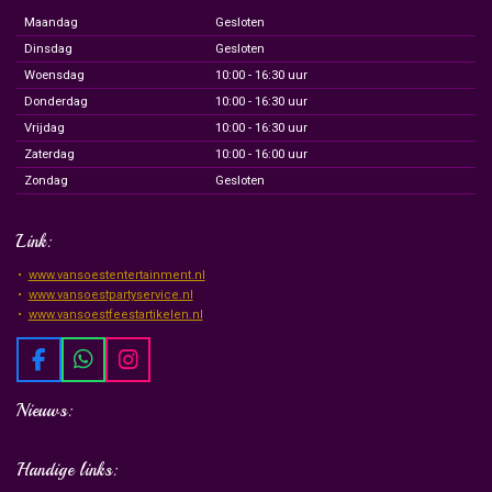
Maandag
Gesloten
Dinsdag
Gesloten
Woensdag
10:00 - 16:30 uur
Donderdag
10:00 - 16:30 uur
Vrijdag
10:00 - 16:30 uur
Zaterdag
10:00 - 16:00 uur
Zondag
Gesloten
Link:
www.vansoestentertainment.nl
www.vansoestpartyservice.nl
www.vansoestfeestartikelen.nl
F
W
I
a
h
n
c
a
s
Nieuws:
e
t
t
b
s
a
Handige links:
o
A
g