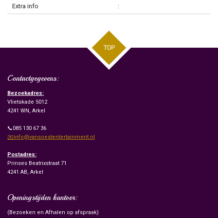
Extra info
:
TOP
Contactgegevens:
Bezoekadres:
Vlietskade 5012
4241 WN, Arkel
📞085 130 67 36
✉️info@vansoestentertainment.nl
Postadres:
Prinses Beatrixstraat 71
4241 AB, Arkel
Openingstijden kantoor:
(Bezoeken en Afhalen op afspraak)