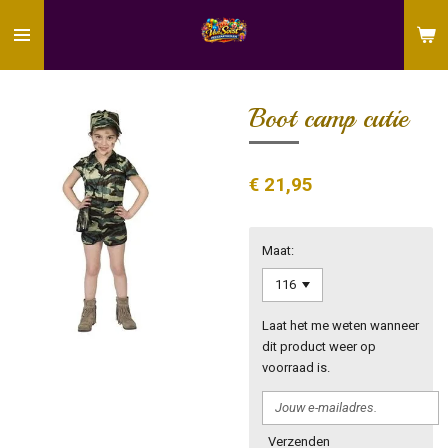
Ga
direct
naar
de
hoofdinhoud
Boot camp cutie
€ 21,95
Maat:
Laat het me weten wanneer
dit product weer op
voorraad is.
Verzenden