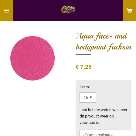
Ga
direct
naar
de
hoofdinhoud
Aqua face- and
bodypaint fuchsia
€ 7,25
Gram:
Laat het me weten wanneer
dit product weer op
voorraad is.