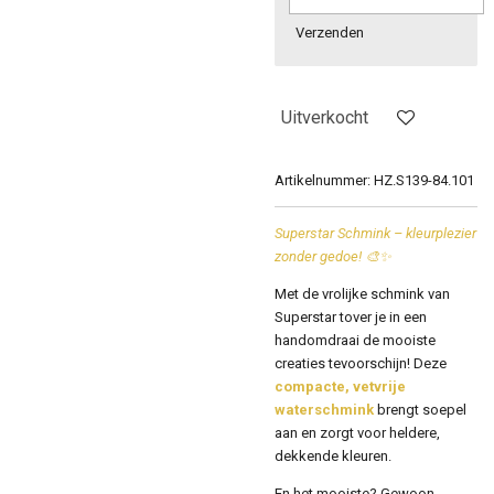
Verzenden
Uitverkocht
Artikelnummer:
HZ.S139-84.101
Superstar Schmink – kleurplezier
zonder gedoe! 🎨✨
Met de vrolijke schmink van
Superstar
tover je in een
handomdraai de mooiste
creaties tevoorschijn! Deze
compacte, vetvrije
waterschmink
brengt soepel
aan en zorgt voor heldere,
dekkende kleuren.
En het mooiste? Gewoon