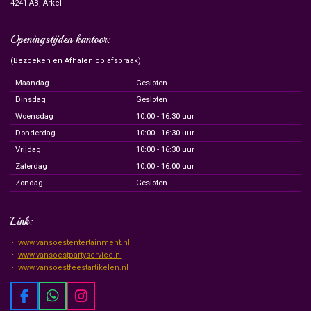
4241 AB, Arkel
Openingstijden kantoor:
(Bezoeken en Afhalen op afspraak)
Maandag
Gesloten
Dinsdag
Gesloten
Woensdag
10:00 - 16:30 uur
Donderdag
10:00 - 16:30 uur
Vrijdag
10:00 - 16:30 uur
Zaterdag
10:00 - 16:00 uur
Zondag
Gesloten
Link:
www.vansoestentertainment.nl
www.vansoestpartyservice.nl
www.vansoestfeestartikelen.nl
F
W
I