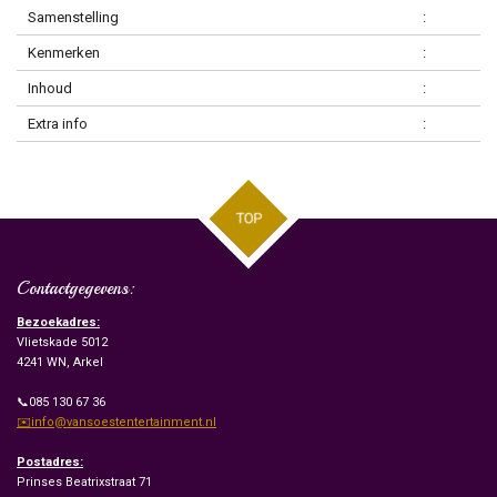
Samenstelling
:
Kenmerken
:
Inhoud
:
Extra info
:
TOP
Contactgegevens:
Bezoekadres:
Vlietskade 5012
4241 WN, Arkel
📞085 130 67 36
✉️info@vansoestentertainment.nl
Postadres:
Prinses Beatrixstraat 71