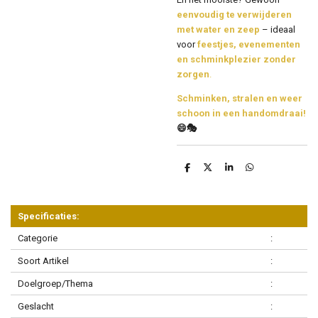
eenvoudig te verwijderen
met water en zeep
– ideaal
voor
feestjes, evenementen
en schminkplezier zonder
zorgen
.
Schminken, stralen en weer
schoon in een handomdraai!
😄🎭
D
D
S
D
e
e
h
e
l
e
a
l
e
l
r
e
n
e
n
Specificaties:
Categorie
:
Soort Artikel
:
Doelgroep/Thema
:
Geslacht
: