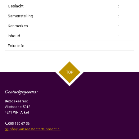
Geslacht
:
Samenstelling
:
Kenmerken
:
Inhoud
:
Extra info
:
TOP
Contactgegevens:
Bezoekadres:
Vlietskade 5012
4241 WN, Arkel
📞085 130 67 36
✉️info@vansoestentertainment.nl