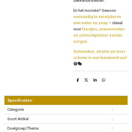
dekkende kleuren.
En het mooiste? Gewoon
eenvoudig te verwijderen
met water en zeep
– ideaal
voor
feestjes, evenementen
en schminkplezier zonder
zorgen
.
Schminken, stralen en weer
schoon in een handomdraai!
😄🎭
D
D
S
D
e
e
h
e
l
e
a
l
e
l
r
e
n
e
n
Specificaties:
Categorie
:
Soort Artikel
:
Doelgroep/Thema
: