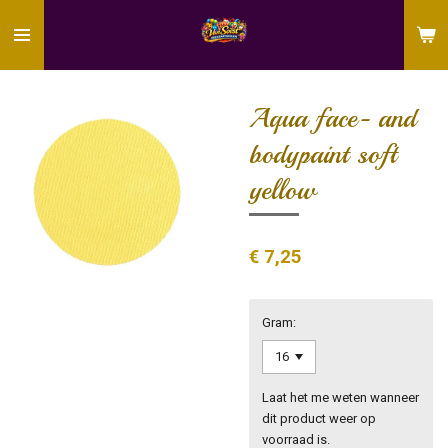
Ga
direct
naar
de
hoofdinhoud
Aqua face- and
bodypaint soft
yellow
€ 7,25
Gram:
Laat het me weten wanneer
dit product weer op
voorraad is.