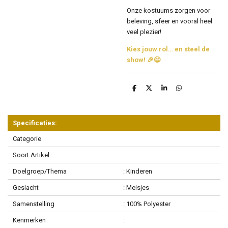
Onze kostuums zorgen voor
beleving, sfeer en vooral heel
veel plezier!
Kies jouw rol… en steel de
show! 🎉😄
D
D
S
D
e
e
h
e
l
e
a
l
e
l
r
e
n
e
n
Specificaties:
Categorie
Soort Artikel
:
Doelgroep/Thema
: Kinderen
Geslacht
: Meisjes
Samenstelling
: 100% Polyester
Kenmerken
: