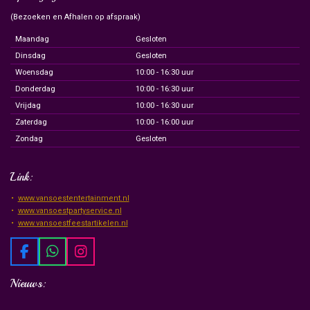
(Bezoeken en Afhalen op afspraak)
Maandag
Gesloten
Dinsdag
Gesloten
Woensdag
10:00 - 16:30 uur
Donderdag
10:00 - 16:30 uur
Vrijdag
10:00 - 16:30 uur
Zaterdag
10:00 - 16:00 uur
Zondag
Gesloten
Link:
www.vansoestentertainment.nl
www.vansoestpartyservice.nl
www.vansoestfeestartikelen.nl
F
W
I
a
h
n
c
a
s
Nieuws:
e
t
t
b
s
a