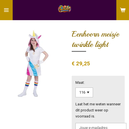
Ga
direct
naar
de
hoofdinhoud
Eenhoorn meisje
twinkle light
€ 29,25
Maat:
Laat het me weten wanneer
dit product weer op
voorraad is.