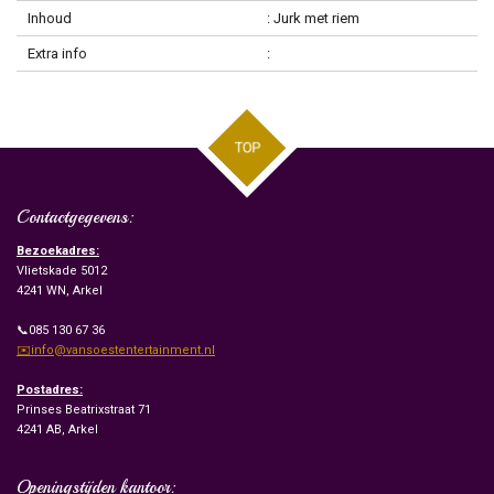
Inhoud
: Jurk met riem
Extra info
:
TOP
Contactgegevens:
Bezoekadres:
Vlietskade 5012
4241 WN, Arkel
📞085 130 67 36
✉️info@vansoestentertainment.nl
Postadres:
Prinses Beatrixstraat 71
4241 AB, Arkel
Openingstijden kantoor: