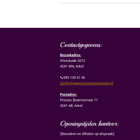
Contactgegevens:
Bezoekadres:
Vlietskade 5012
4241 WN, Arkel
📞085 130 67 36
✉️info@vansoestentertainment.nl
Postadres:
Prinses Beatrixstraat 71
4241 AB, Arkel
Openingstijden kantoor:
(Bezoeken en Afhalen op afspraak)