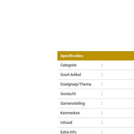
Specificaties:
Categorie
:
Soort Artikel
:
Doelgroep/Thema
:
Geslacht
:
Samenstelling
:
Kenmerken
:
Inhoud
:
Extra info
: