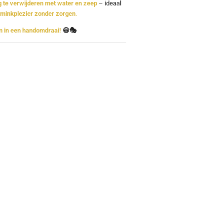
 te verwijderen met water en zeep
– ideaal
minkplezier zonder zorgen
.
n in een handomdraai!
😄🎭