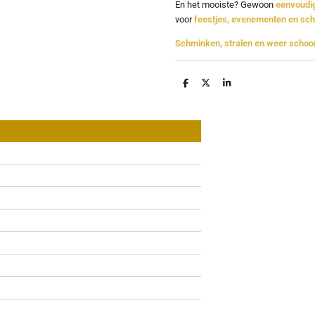
En het mooiste? Gewoon
eenvoudig
voor
feestjes, evenementen en sch
Schminken, stralen en weer schoo
D
D
S
e
e
h
l
e
a
e
l
r
n
e