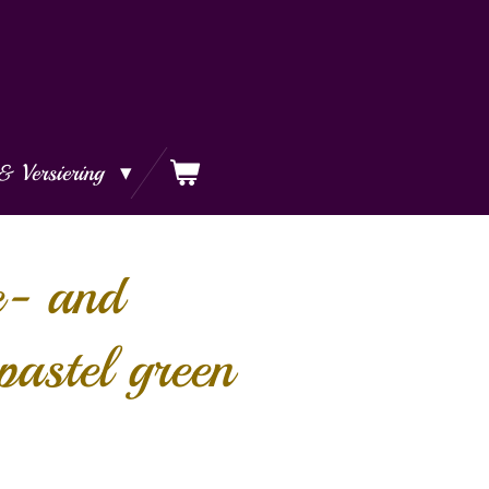
& Versiering
e- and
pastel green