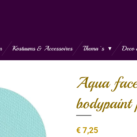
n
Kostuums & Accessoires
Thema`s
Deco 
Aqua fac
bodypaint 
€ 7,25