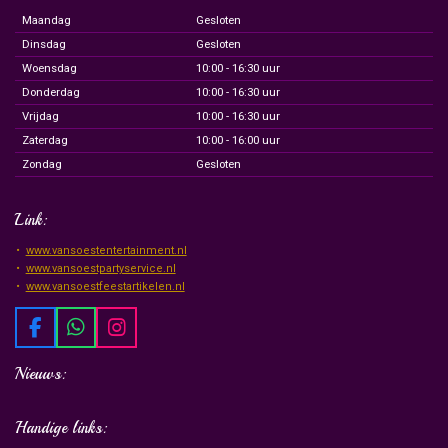
Maandag
Gesloten
Dinsdag
Gesloten
Woensdag
10:00 - 16:30 uur
Donderdag
10:00 - 16:30 uur
Vrijdag
10:00 - 16:30 uur
Zaterdag
10:00 - 16:00 uur
Zondag
Gesloten
Link:
www.vansoestentertainment.nl
www.vansoestpartyservice.nl
www.vansoestfeestartikelen.nl
F
W
I
a
h
n
c
a
s
Nieuws:
e
t
t
b
s
a
Handige links:
o
A
g