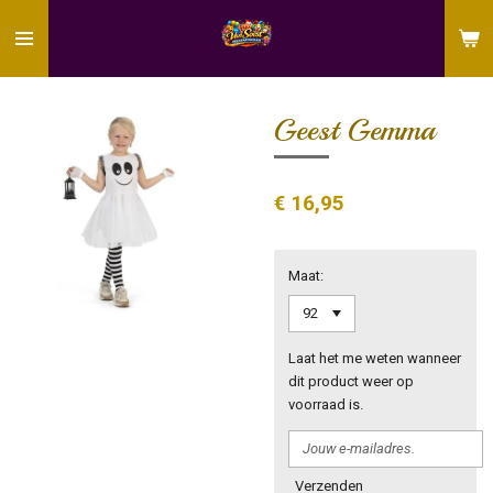
Ga
direct
naar
de
hoofdinhoud
Geest Gemma
€ 16,95
Maat:
Laat het me weten wanneer
dit product weer op
voorraad is.
Verzenden