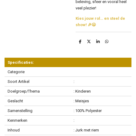
beleving, sfeer en vooral heel
veel plezier!
Kies jouw rol… en steel de
show! 🎉😄
D
D
S
D
e
e
h
e
l
e
a
l
e
l
r
e
n
e
n
Specificaties:
Categorie
Soort Artikel
:
Doelgroep/Thema
: Kinderen
Geslacht
: Meisjes
Samenstelling
: 100% Polyester
Kenmerken
:
Inhoud
: Jurk met riem