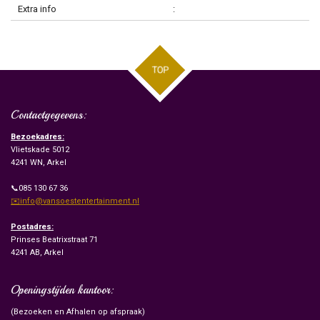
Extra info
:
TOP
Contactgegevens:
Bezoekadres:
Vlietskade 5012
4241 WN, Arkel
📞085 130 67 36
✉️info@vansoestentertainment.nl
Postadres:
Prinses Beatrixstraat 71
4241 AB, Arkel
Openingstijden kantoor:
(Bezoeken en Afhalen op afspraak)