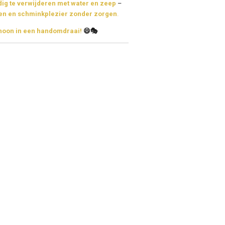
ig te verwijderen met water en zeep
–
en en schminkplezier zonder zorgen
.
choon in een handomdraai!
😄🎭