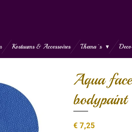
n
Kostuums & Accessoires
Thema`s
Deco
Aqua face
bodypaint 
€ 7,25