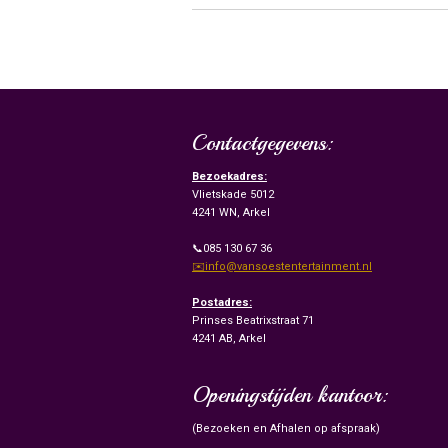
Contactgegevens:
Bezoekadres:
Vlietskade 5012
4241 WN, Arkel
📞085 130 67 36
✉️info@vansoestentertainment.nl
Postadres:
Prinses Beatrixstraat 71
4241 AB, Arkel
Openingstijden kantoor:
(Bezoeken en Afhalen op afspraak)