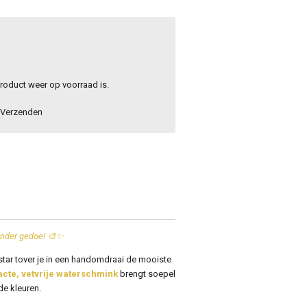
roduct weer op voorraad is.
Verzenden
onder gedoe! 🎨✨
star
tover je in een handomdraai de mooiste
cte, vetvrije waterschmink
brengt soepel
de kleuren.