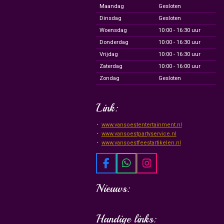
Maandag
Gesloten
Dinsdag
Gesloten
Woensdag
10:00 - 16:30 uur
Donderdag
10:00 - 16:30 uur
Vrijdag
10:00 - 16:30 uur
Zaterdag
10:00 - 16:00 uur
Zondag
Gesloten
Link:
www.vansoestentertainment.nl
www.vansoestpartyservice.nl
www.vansoestfeestartikelen.nl
F
W
I
a
h
n
c
a
s
Nieuws:
e
t
t
b
s
a
o
A
g
Handige links: