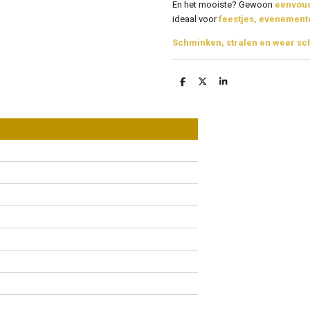
En het mooiste? Gewoon
eenvoud
ideaal voor
feestjes, evenement
Schminken, stralen en weer s
D
D
S
e
e
h
l
e
a
e
l
r
n
e