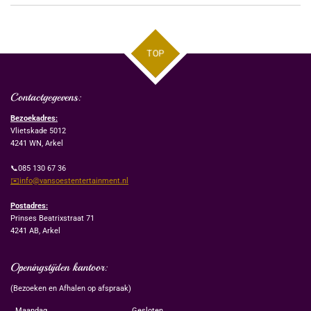
TOP
Contactgegevens:
Bezoekadres:
Vlietskade 5012
4241 WN, Arkel
📞085 130 67 36
✉️info@vansoestentertainment.nl
Postadres:
Prinses Beatrixstraat 71
4241 AB, Arkel
Openingstijden kantoor:
(Bezoeken en Afhalen op afspraak)
Maandag
Gesloten