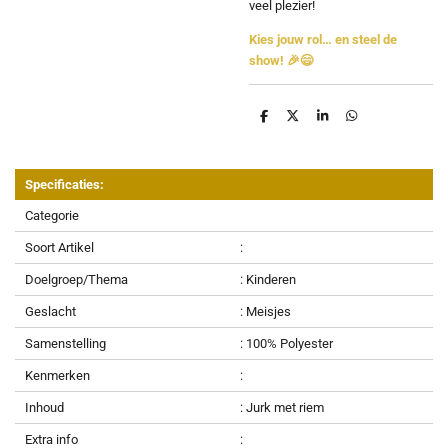
veel plezier!
Kies jouw rol… en steel de
show! 🎉😄
D
D
S
D
e
e
h
e
l
e
a
l
e
l
r
e
n
e
n
Specificaties:
Categorie
Soort Artikel
:
Doelgroep/Thema
: Kinderen
Geslacht
: Meisjes
Samenstelling
: 100% Polyester
Kenmerken
:
Inhoud
: Jurk met riem
Extra info
: