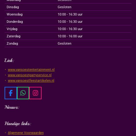
Dinsdag
Gesloten
Woensdag
10:00 - 16:30 uur
Donderdag
10:00 - 16:30 uur
Vrijdag
10:00 - 16:30 uur
Zaterdag
10:00 - 16:00 uur
Zondag
Gesloten
Link:
www.vansoestentertainment.nl
www.vansoestpartyservice.nl
www.vansoestfeestartikelen.nl
F
W
I
a
h
n
c
a
s
Nieuws:
e
t
t
b
s
a
Handige links:
o
A
g
o
p
r
Algemene Voorwaarden
k
p
a