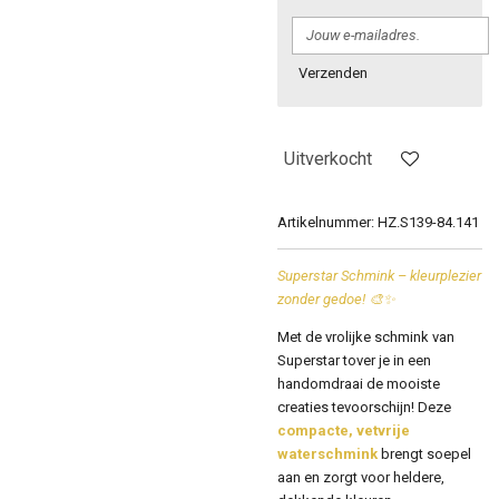
Verzenden
Uitverkocht
Artikelnummer:
HZ.S139-84.141
Superstar Schmink – kleurplezier
zonder gedoe! 🎨✨
Met de vrolijke schmink van
Superstar
tover je in een
handomdraai de mooiste
creaties tevoorschijn! Deze
compacte, vetvrije
waterschmink
brengt soepel
aan en zorgt voor heldere,