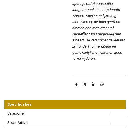
sponsje en/of penseeltje
aangemengd en aangebracht
worden. Snel en gelijkmatig
uitstrijken op de huid geeft na
droging een mat intensief
kleureffect, wat nagenoeg niet
afgeeft. De verschillende kleuren
zijn onderling mengbaar en
gemakkelijk met water en zeep
te verwijderen.
D
D
S
D
e
e
h
e
l
e
a
l
e
l
r
e
n
e
n
Specificaties:
Categorie
:
Soort Artikel
: