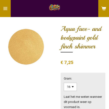
Ga
direct
naar
de
hoofdinhoud
Aqua face- and
bodypaint gold
finch shimmer
€ 7,25
Gram:
Laat het me weten wanneer
dit product weer op
voorraad is.