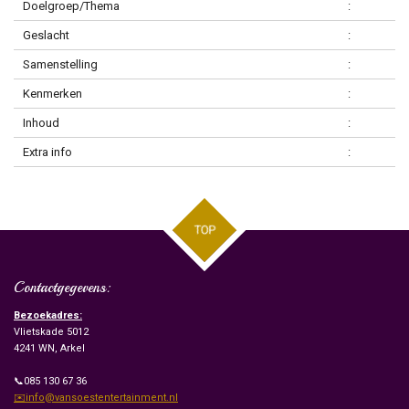
Doelgroep/Thema
:
Geslacht
:
Samenstelling
:
Kenmerken
:
Inhoud
:
Extra info
:
TOP
Contactgegevens:
Bezoekadres:
Vlietskade 5012
4241 WN, Arkel
📞085 130 67 36
✉️info@vansoestentertainment.nl