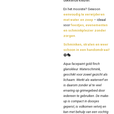
dekkende kleuren.
En het mooiste? Gewoon
eenvoudig te verwijderen
met water en zeep
– ideaal
voor
feestjes, evenementen
en schminkplezier zonder
zorgen
.
Schminken, stralen en weer
schoon in een handomdraai!
😄🎭
Aqua facepaint gold finch
glanskleur. Waterschmink,
geschikt voor zowel gezicht als
lichaam. Werkt als waterverf en
is daarom zonder al te veel
ervaring op grimegebied door
iedereen te gebruiken. De make-
up is compact in doosjes
geperst, is volkomen vetvrij en
kan met behulp van een vochtig