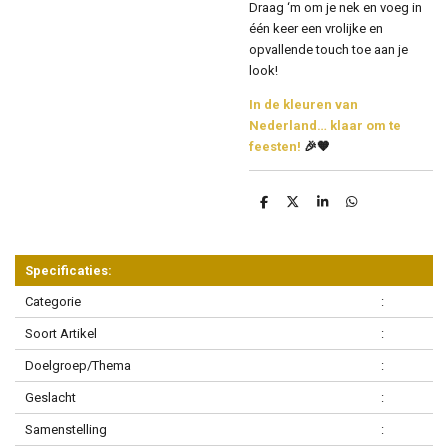
Draag ‘m om je nek en voeg in
één keer een vrolijke en
opvallende touch toe aan je
look!
In de kleuren van
Nederland… klaar om te
feesten!
🎉🧡
D
D
S
D
e
e
h
e
l
e
a
l
e
l
r
e
n
e
n
Specificaties:
Categorie
:
Soort Artikel
:
Doelgroep/Thema
:
Geslacht
:
Samenstelling
: