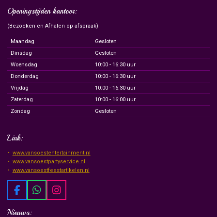
Openingstijden kantoor:
(Bezoeken en Afhalen op afspraak)
Maandag
Gesloten
Dinsdag
Gesloten
Woensdag
10:00 - 16:30 uur
Donderdag
10:00 - 16:30 uur
Vrijdag
10:00 - 16:30 uur
Zaterdag
10:00 - 16:00 uur
Zondag
Gesloten
Link:
www.vansoestentertainment.nl
www.vansoestpartyservice.nl
www.vansoestfeestartikelen.nl
F
W
I
a
h
n
c
a
s
Nieuws: