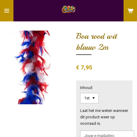
Ga
direct
naar
de
hoofdinhoud
Boa rood wit
blauw 2m
€ 7,95
Inhoud
Laat het me weten wanneer
dit product weer op
voorraad is.