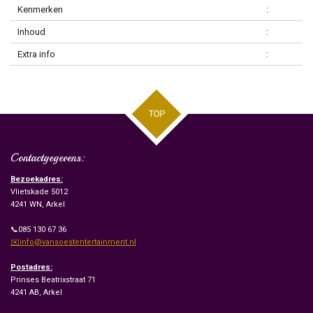
Kenmerken
:
Inhoud
:
Extra info
:
TOP
Contactgegevens:
Bezoekadres:
Vlietskade 5012
4241 WN, Arkel
📞085 130 67 36
✉️info@vansoestentertainment.nl
Postadres:
Prinses Beatrixstraat 71
4241 AB, Arkel