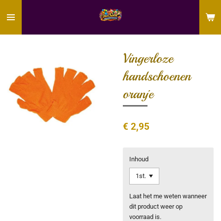
Ga
direct
naar
de
hoofdinhoud
Vingerloze
handschoenen
oranje
€ 2,95
Inhoud
Laat het me weten wanneer
dit product weer op
voorraad is.