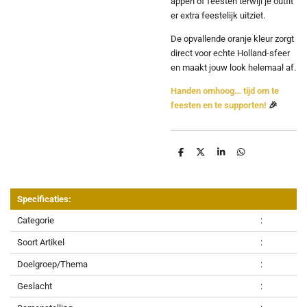
appen of feesten terwijl je outfit
er extra feestelijk uitziet.
De opvallende oranje kleur zorgt
direct voor echte Holland-sfeer
en maakt jouw look helemaal af.
Handen omhoog… tijd om te
feesten en te supporten!
🎉
D
D
S
D
e
e
h
e
l
e
a
l
e
l
r
e
n
e
n
Specificaties:
Categorie
:
Soort Artikel
:
Doelgroep/Thema
:
Geslacht
: