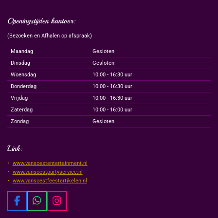
Openingstijden kantoor:
(Bezoeken en Afhalen op afspraak)
Maandag
Gesloten
Dinsdag
Gesloten
Woensdag
10:00 - 16:30 uur
Donderdag
10:00 - 16:30 uur
Vrijdag
10:00 - 16:30 uur
Zaterdag
10:00 - 16:00 uur
Zondag
Gesloten
Link:
www.vansoestentertainment.nl
www.vansoestpartyservice.nl
www.vansoestfeestartikelen.nl
F
W
I
a
h
n