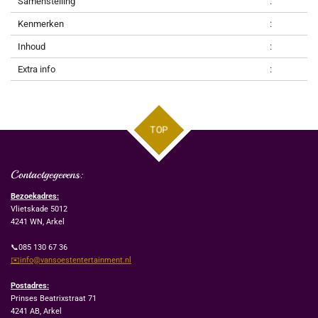
Samenstelling
:
Kenmerken
:
Inhoud
:
Extra info
:
TOP
Contactgegevens:
Bezoekadres:
Vlietskade 5012
4241 WN, Arkel
📞085 130 67 36
✉️info@vansoestentertainment.nl
Postadres:
Prinses Beatrixstraat 71
4241 AB, Arkel