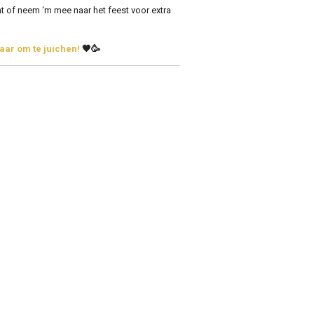
nt of neem ‘m mee naar het feest voor extra
laar om te juichen!
🧡🥳