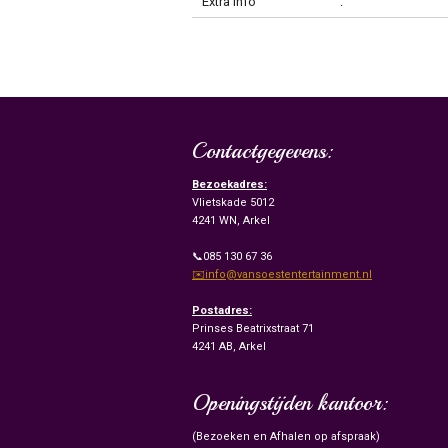
Extra info
:
Contactgegevens:
Bezoekadres:
Vlietskade 5012
4241 WN, Arkel
📞085 130 67 36
✉️info@vansoestentertainment.nl
Postadres:
Prinses Beatrixstraat 71
4241 AB, Arkel
Openingstijden kantoor:
(Bezoeken en Afhalen op afspraak)