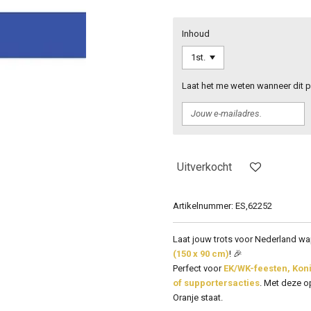
Inhoud
Laat het me weten wanneer dit p
Uitverkocht
Artikelnummer:
ES,62252
Laat jouw trots voor Nederland w
(150 x 90 cm)
! 🎉
Perfect voor
EK/WK-feesten, Ko
of supportersacties
. Met deze op
Oranje staat.