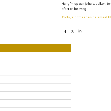
Hang ‘m op aan je huis, balkon, te
sfeer en beleving.
Trots, zichtbaar en helemaal k
D
D
S
e
e
h
l
e
a
e
l
r
n
e