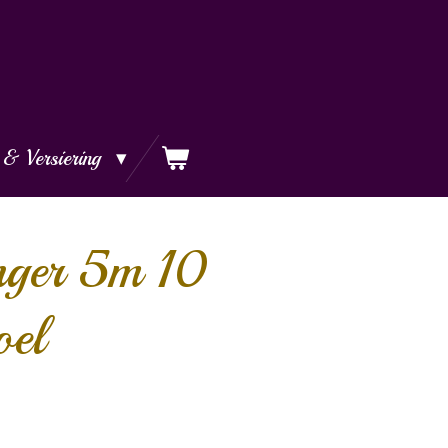
 & Versiering
inger 5m 10
oel