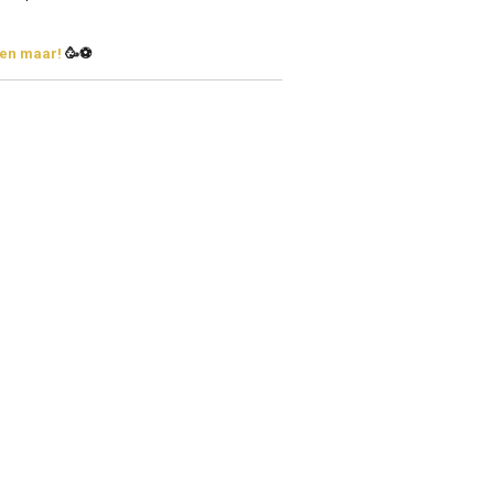
ren maar!
🥳⚽