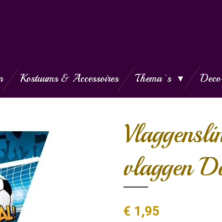
n
Kostuums & Accessoires
Thema`s
Deco
Vlaggensl
vlaggen D
€ 1,95