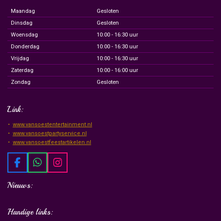
Maandag
Gesloten
Dinsdag
Gesloten
Woensdag
10:00 - 16:30 uur
Donderdag
10:00 - 16:30 uur
Vrijdag
10:00 - 16:30 uur
Zaterdag
10:00 - 16:00 uur
Zondag
Gesloten
Link:
www.vansoestentertainment.nl
www.vansoestpartyservice.nl
www.vansoestfeestartikelen.nl
F
W
I
a
h
n
c
a
s
Nieuws:
e
t
t
b
s
a
Handige links:
o
A
g