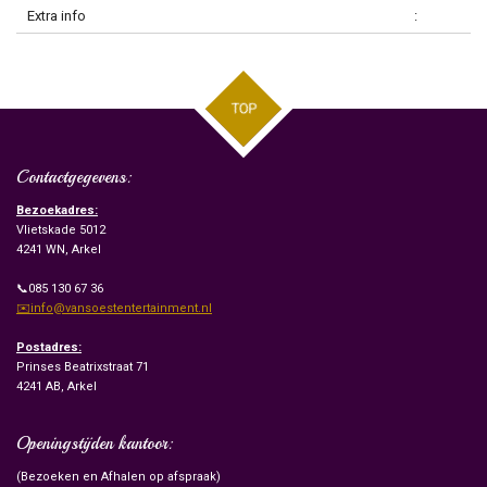
Extra info
:
TOP
Contactgegevens:
Bezoekadres:
Vlietskade 5012
4241 WN, Arkel
📞085 130 67 36
✉️info@vansoestentertainment.nl
Postadres:
Prinses Beatrixstraat 71
4241 AB, Arkel
Openingstijden kantoor:
(Bezoeken en Afhalen op afspraak)