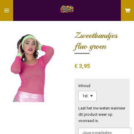
Ga
direct
naar
de
hoofdinhoud
Zweetbandjes
fluo groen
€ 3,95
Inhoud
Laat het me weten wanneer
dit product weer op
voorraad is.