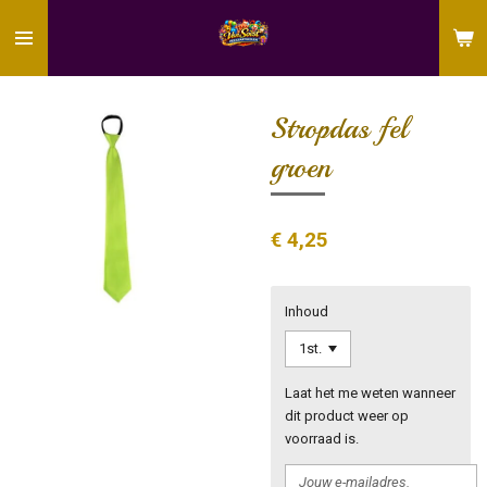
Ga
direct
naar
de
hoofdinhoud
Stropdas fel
groen
€ 4,25
Inhoud
Laat het me weten wanneer
dit product weer op
voorraad is.