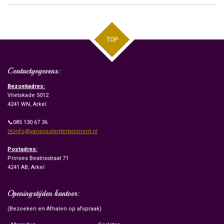
TOP
Contactgegevens:
Bezoekadres:
Vlietskade 5012
4241 WN, Arkel
📞085 130 67 36
✉️info@vansoestentertainment.nl
Postadres:
Prinses Beatrixstraat 71
4241 AB, Arkel
Openingstijden kantoor:
(Bezoeken en Afhalen op afspraak)