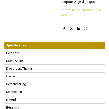
stropdas zit je altijd goed!
Knoop ‘m om en feest in stijl!
🎉🥳
D
D
S
D
e
e
h
e
l
e
a
l
e
l
r
e
n
e
n
Specificaties:
Categorie
:
Soort Artikel
:
Doelgroep/Thema
:
Geslacht
:
Samenstelling
:
Kenmerken
:
Inhoud
:
Extra info
: