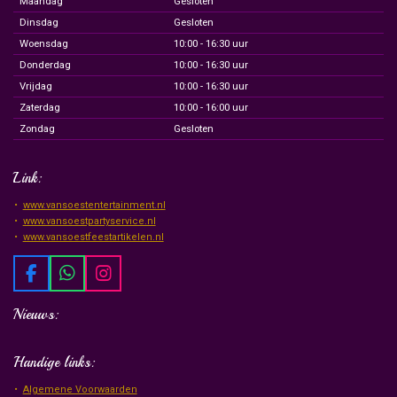
Maandag
Gesloten
Dinsdag
Gesloten
Woensdag
10:00 - 16:30 uur
Donderdag
10:00 - 16:30 uur
Vrijdag
10:00 - 16:30 uur
Zaterdag
10:00 - 16:00 uur
Zondag
Gesloten
Link:
www.vansoestentertainment.nl
www.vansoestpartyservice.nl
www.vansoestfeestartikelen.nl
F
W
I
a
h
n
c
a
s
Nieuws:
e
t
t
b
s
a
Handige links:
o
A
g
o
p
r
Algemene Voorwaarden