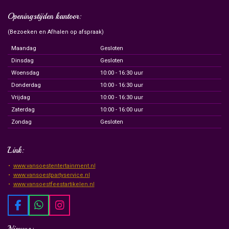
Openingstijden kantoor:
(Bezoeken en Afhalen op afspraak)
Maandag
Gesloten
Dinsdag
Gesloten
Woensdag
10:00 - 16:30 uur
Donderdag
10:00 - 16:30 uur
Vrijdag
10:00 - 16:30 uur
Zaterdag
10:00 - 16:00 uur
Zondag
Gesloten
Link:
www.vansoestentertainment.nl
www.vansoestpartyservice.nl
www.vansoestfeestartikelen.nl
F
W
I
a
h
n
c
a
s