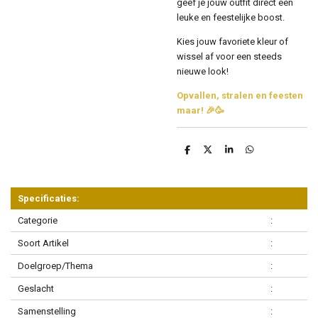
geef je jouw outfit direct een
leuke en feestelijke boost.
Kies jouw favoriete kleur of
wissel af voor een steeds
nieuwe look!
Opvallen, stralen en feesten
maar! 🎉🥳
D
D
S
D
e
e
h
e
l
e
a
l
e
l
r
e
n
e
n
Specificaties:
Categorie
:
Soort Artikel
:
Doelgroep/Thema
:
Geslacht
:
Samenstelling
: