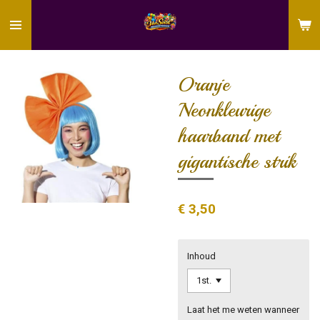
Ga
direct
naar
de
hoofdinhoud
Oranje
Neonkleurige
haarband met
gigantische strik
€ 3,50
Inhoud
Laat het me weten wanneer