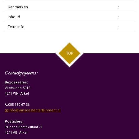
Kenmerken
:
Inhoud
:
Extra info
:
TOP
Contactgegevens:
Bezoekadres:
Vlietskade 5012
4241 WN, Arkel
📞085 130 67 36
✉️info@vansoestentertainment.nl
Postadres:
Prinses Beatrixstraat 71
4241 AB, Arkel