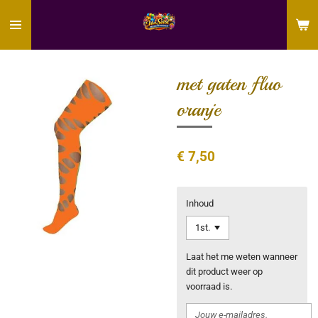
Ga
direct
naar
de
hoofdinhoud
met gaten fluo
oranje
€ 7,50
Inhoud
Laat het me weten wanneer
dit product weer op
voorraad is.