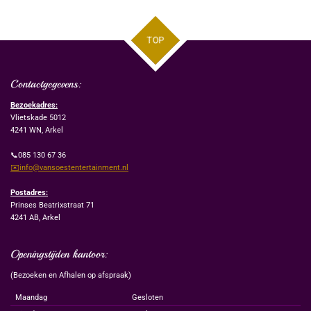
TOP
Contactgegevens:
Bezoekadres:
Vlietskade 5012
4241 WN, Arkel
📞085 130 67 36
✉️info@vansoestentertainment.nl
Postadres:
Prinses Beatrixstraat 71
4241 AB, Arkel
Openingstijden kantoor:
(Bezoeken en Afhalen op afspraak)
Maandag
Gesloten