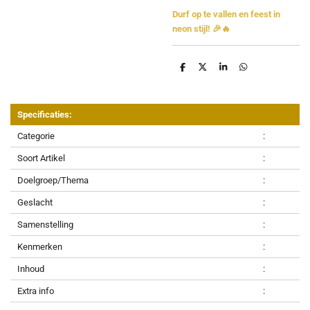
Durf op te vallen en feest in
neon stijl! 🎉🔥
D
D
S
D
e
e
h
e
l
e
a
l
e
l
r
e
n
e
n
Specificaties:
Categorie
:
Soort Artikel
:
Doelgroep/Thema
:
Geslacht
:
Samenstelling
:
Kenmerken
:
Inhoud
:
Extra info
: