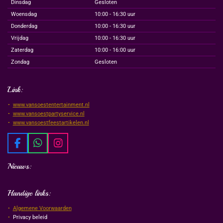
Dinsdag
Gesloten
Woensdag
10:00 - 16:30 uur
Donderdag
10:00 - 16:30 uur
Vrijdag
10:00 - 16:30 uur
Zaterdag
10:00 - 16:00 uur
Zondag
Gesloten
Link:
www.vansoestentertainment.nl
www.vansoestpartyservice.nl
www.vansoestfeestartikelen.nl
F
W
I
a
h
n
c
a
s
Nieuws:
e
t
t
b
s
a
Handige links:
o
A
g
o
p
r
Algemene Voorwaarden
k
p
a
Privacy beleid
m