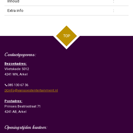
Inhoud
:
Extra info
:
TOP
Contactgegevens:
Bezoekadres:
Vlietskade 5012
4241 WN, Arkel
📞085 130 67 36
✉️info@vansoestentertainment.nl
Postadres:
Prinses Beatrixstraat 71
4241 AB, Arkel
Openingstijden kantoor: