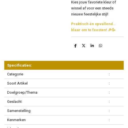
Kies jouw favoriete kleur of
wissel af voor een steeds
nieuwe feestelijke stijl!
Praktisch én opvallend…
klaar om te feesten! 🎉🥳
D
D
S
D
e
e
h
e
l
e
a
l
e
l
r
e
n
e
n
Specificaties:
Categorie
:
Soort Artikel
:
Doelgroep/Thema
:
Geslacht
:
Samenstelling
:
Kenmerken
: