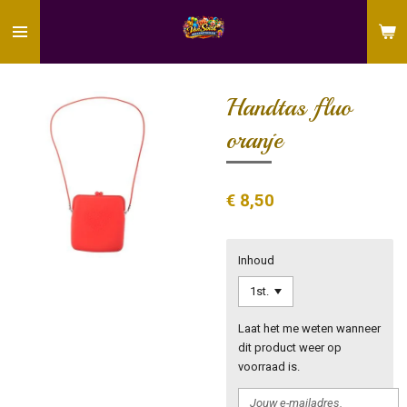
Ga
direct
naar
de
hoofdinhoud
Handtas fluo
oranje
€ 8,50
Inhoud
Laat het me weten wanneer
dit product weer op
voorraad is.