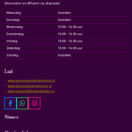
(Bezoeken en Afhalen op afspraak)
Maandag
Gesloten
Dinsdag
Gesloten
Woensdag
10:00 - 16:30 uur
Donderdag
10:00 - 16:30 uur
Vrijdag
10:00 - 16:30 uur
Zaterdag
10:00 - 16:00 uur
Zondag
Gesloten
Link:
www.vansoestentertainment.nl
www.vansoestpartyservice.nl
www.vansoestfeestartikelen.nl
F
W
I
a
h
n
c
a
s
Nieuws:
e
t
t
b
s
a