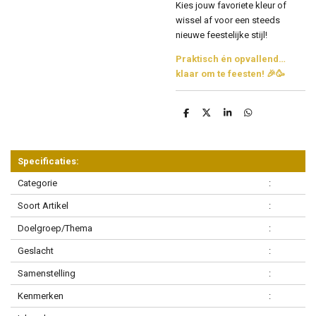
Kies jouw favoriete kleur of
wissel af voor een steeds
nieuwe feestelijke stijl!
Praktisch én opvallend…
klaar om te feesten! 🎉🥳
D
D
S
D
e
e
h
e
l
e
a
l
e
l
r
e
n
e
n
Specificaties:
Categorie
:
Soort Artikel
:
Doelgroep/Thema
:
Geslacht
:
Samenstelling
:
Kenmerken
: