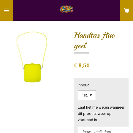
Ga
direct
naar
de
hoofdinhoud
Handtas fluo
geel
€ 8,50
Inhoud
Laat het me weten wanneer
dit product weer op
voorraad is.