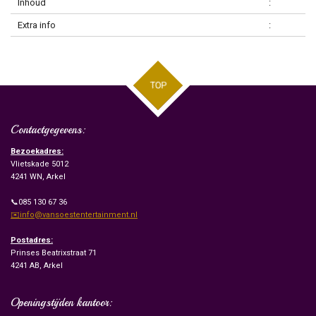
Inhoud
:
Extra info
:
TOP
Contactgegevens:
Bezoekadres:
Vlietskade 5012
4241 WN, Arkel
📞085 130 67 36
✉️info@vansoestentertainment.nl
Postadres:
Prinses Beatrixstraat 71
4241 AB, Arkel
Openingstijden kantoor: