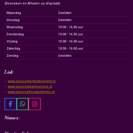
(Bezoeken en Afhalen op afspraak)
Maandag
Gesloten
Dinsdag
Gesloten
Woensdag
10:00 - 16:30 uur
Donderdag
10:00 - 16:30 uur
Vrijdag
10:00 - 16:30 uur
Zaterdag
10:00 - 16:00 uur
Zondag
Gesloten
Link:
www.vansoestentertainment.nl
www.vansoestpartyservice.nl
www.vansoestfeestartikelen.nl
F
W
I
a
h
n
c
a
s
Nieuws:
e
t
t
b
s
a