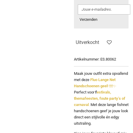
Verzenden
Uitverkocht
Artikelnummer:
ES.80062
Maak jouw outfit extra opvallend
met deze
Fluo Lange Net
Handschoenen geel
! 🧤✨
Perfect voor
f
estivals,
themafeesten, foute party’s of
carnaval
.
Met deze lange fishnet
handschoenen geef je jouw look
direct een stijlvolle én edgy
uitstraling.