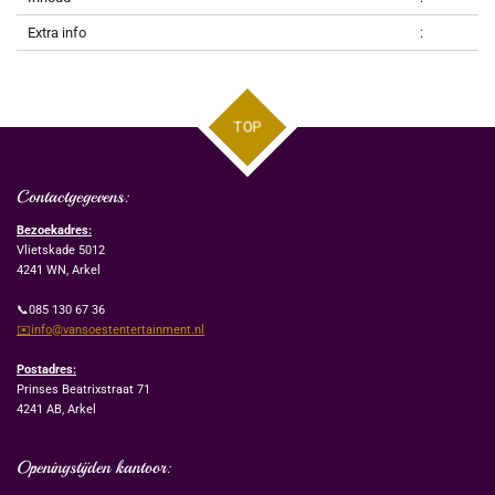
Extra info
:
TOP
Contactgegevens:
Bezoekadres:
Vlietskade 5012
4241 WN, Arkel
📞085 130 67 36
✉️info@vansoestentertainment.nl
Postadres:
Prinses Beatrixstraat 71
4241 AB, Arkel
Openingstijden kantoor: