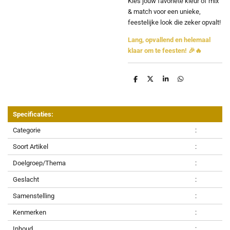
Kies jouw favoriete kleur of mix
& match voor een unieke,
feestelijke look die zeker opvalt!
Lang, opvallend en helemaal
klaar om te feesten! 🎉🔥
D
D
S
D
e
e
h
e
l
e
a
l
e
l
r
e
n
e
n
Specificaties:
Categorie
:
Soort Artikel
:
Doelgroep/Thema
:
Geslacht
:
Samenstelling
:
Kenmerken
:
Inhoud
: