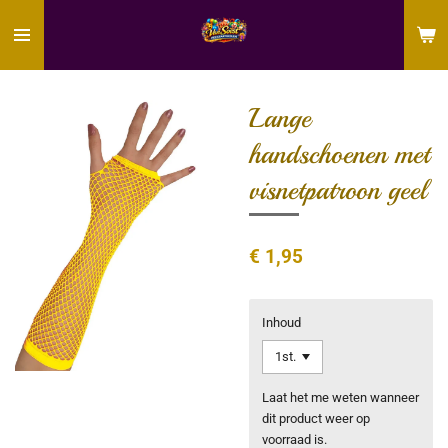
Ga
direct
naar
de
hoofdinhoud
Lange
handschoenen met
visnetpatroon geel
€ 1,95
Inhoud
Laat het me weten wanneer
dit product weer op
voorraad is.