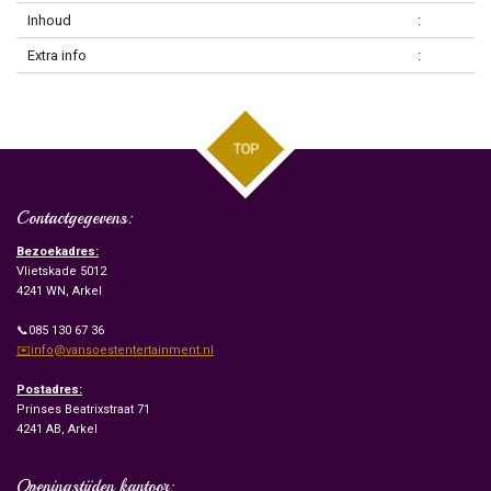
Inhoud
:
Extra info
:
TOP
Contactgegevens:
Bezoekadres:
Vlietskade 5012
4241 WN, Arkel
📞085 130 67 36
✉️info@vansoestentertainment.nl
Postadres:
Prinses Beatrixstraat 71
4241 AB, Arkel
Openingstijden kantoor: