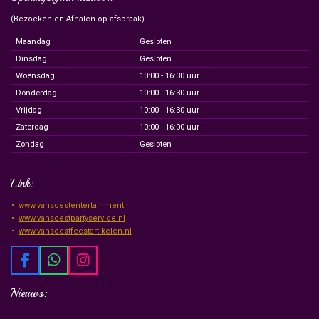
(Bezoeken en Afhalen op afspraak)
Maandag
Gesloten
Dinsdag
Gesloten
Woensdag
10:00 - 16:30 uur
Donderdag
10:00 - 16:30 uur
Vrijdag
10:00 - 16:30 uur
Zaterdag
10:00 - 16:00 uur
Zondag
Gesloten
Link:
www.vansoestentertainment.nl
www.vansoestpartyservice.nl
www.vansoestfeestartikelen.nl
F
W
I
a
h
n
c
a
s
Nieuws:
e
t
t