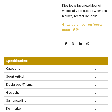
Kies jouw favoriete kleur of
wissel af voor steeds weer een
nieuwe, feestelijke look!
Glitter, glamour en feesten
maar! 🎉🌟
D
D
S
D
e
e
h
e
l
e
a
l
e
l
r
e
n
e
n
Specificaties:
Categorie
:
Soort Artikel
:
Doelgroep/Thema
:
Geslacht
:
Samenstelling
:
Kenmerken
: