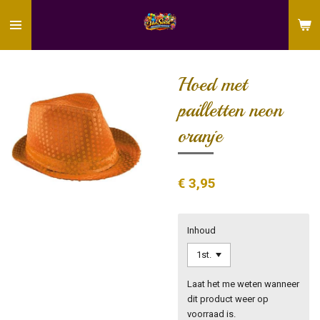
Ga
direct
naar
de
hoofdinhoud
Hoed met
pailletten neon
oranje
€ 3,95
Inhoud
Laat het me weten wanneer
dit product weer op
voorraad is.