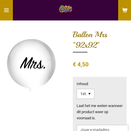
Ga
direct
naar
de
hoofdinhoud
Ballon Mrs
"92x92"
€ 4,50
Inhoud
Laat het me weten wanneer
dit product weer op
voorraad is.