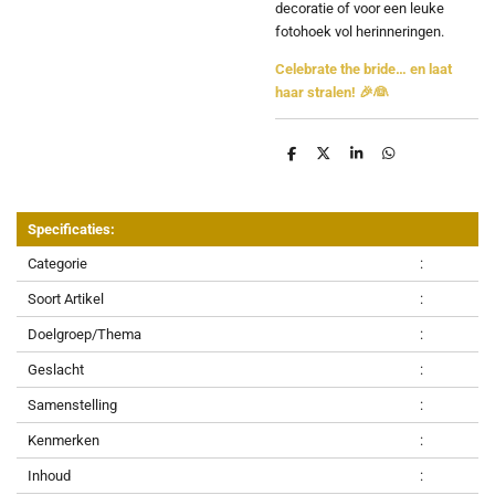
decoratie of voor een leuke
fotohoek vol herinneringen.
Celebrate the bride… en laat
haar stralen! 🎉👰
D
D
S
D
e
e
h
e
l
e
a
l
e
l
r
e
n
e
n
Specificaties:
Categorie
:
Soort Artikel
:
Doelgroep/Thema
:
Geslacht
:
Samenstelling
:
Kenmerken
:
Inhoud
: