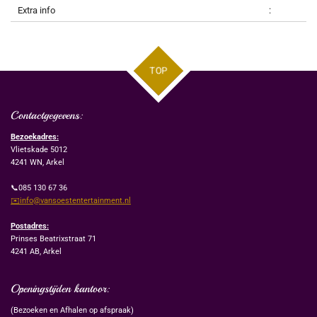
Extra info
:
TOP
Contactgegevens:
Bezoekadres:
Vlietskade 5012
4241 WN, Arkel
📞085 130 67 36
✉️info@vansoestentertainment.nl
Postadres:
Prinses Beatrixstraat 71
4241 AB, Arkel
Openingstijden kantoor:
(Bezoeken en Afhalen op afspraak)