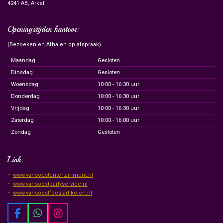
4241 AB, Arkel
Openingstijden kantoor:
(Bezoeken en Afhalen op afspraak)
Maandag
Gesloten
Dinsdag
Gesloten
Woensdag
10:00 - 16:30 uur
Donderdag
10:00 - 16:30 uur
Vrijdag
10:00 - 16:30 uur
Zaterdag
10:00 - 16:00 uur
Zondag
Gesloten
Link:
www.vansoestentertainment.nl
www.vansoestpartyservice.nl
www.vansoestfeestartikelen.nl
F
W
I