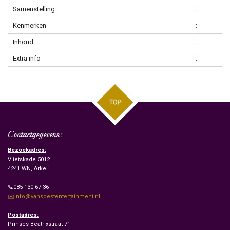
Samenstelling
:
Kenmerken
:
Inhoud
:
Extra info
:
TOP
Contactgegevens:
Bezoekadres:
Vlietskade 5012
4241 WN, Arkel
📞085 130 67 36
✉️info@vansoestentertainment.nl
Postadres:
Prinses Beatrixstraat 71