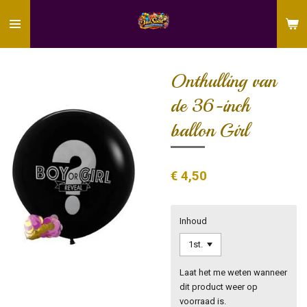
Ga
direct
naar
de
hoofdinhoud
Onthulling van
de 36-inch
ballon Girl
€ 4,50
Inhoud
Laat het me weten wanneer
dit product weer op
voorraad is.