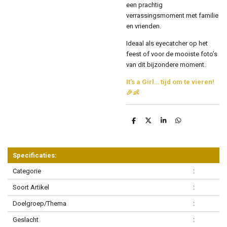
een prachtig
verrassingsmoment met familie
en vrienden.
Ideaal als eyecatcher op het
feest of voor de mooiste foto’s
van dit bijzondere moment.
It’s a Girl… tijd om te vieren!
🎉👶
D
D
S
D
e
e
h
e
l
e
a
l
e
l
r
e
n
e
n
Specificaties:
Categorie
:
Soort Artikel
:
Doelgroep/Thema
:
Geslacht
: