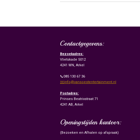
Contactgegevens:
Bezoekadres:
Vlietskade 5012
4241 WN, Arkel
📞085 130 67 36
✉️info@vansoestentertainment.nl
Postadres:
Prinses Beatrixstraat 71
4241 AB, Arkel
Openingstijden kantoor:
(Bezoeken en Afhalen op afspraak)