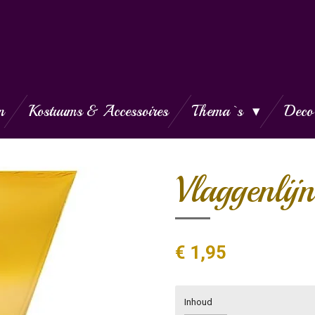
n
Kostuums & Accessoires
Thema`s
Deco
Vlaggenli
€ 1,95
Inhoud