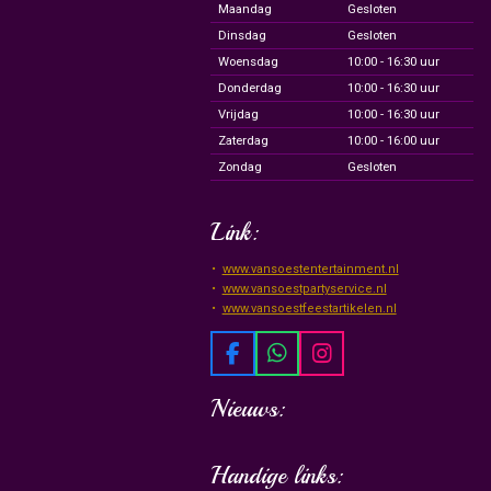
Maandag
Gesloten
Dinsdag
Gesloten
Woensdag
10:00 - 16:30 uur
Donderdag
10:00 - 16:30 uur
Vrijdag
10:00 - 16:30 uur
Zaterdag
10:00 - 16:00 uur
Zondag
Gesloten
Link:
www.vansoestentertainment.nl
www.vansoestpartyservice.nl
www.vansoestfeestartikelen.nl
F
W
I
a
h
n
c
a
s
Nieuws:
e
t
t
b
s
a
o
A
g
Handige links:
o
p
r