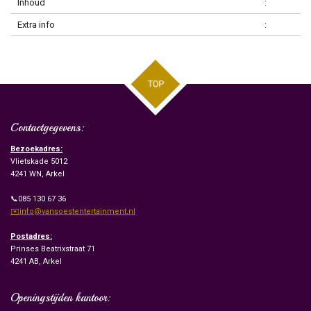
Inhoud
:
Extra info
:
TOP
Contactgegevens:
Bezoekadres:
Vlietskade 5012
4241 WN, Arkel
📞085 130 67 36
✉️info@vansoestentertainment.nl
Postadres:
Prinses Beatrixstraat 71
4241 AB, Arkel
Openingstijden kantoor: