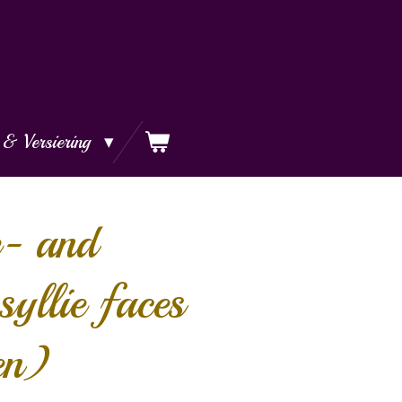
 & Versiering
- and
syllie faces
en)