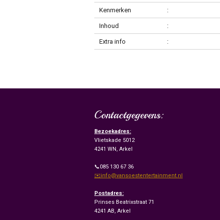
Kenmerken
:
Inhoud
:
Extra info
:
Contactgegevens:
Bezoekadres:
Vlietskade 5012
4241 WN, Arkel
📞085 130 67 36
✉️info@vansoestentertainment.nl
Postadres:
Prinses Beatrixstraat 71
4241 AB, Arkel