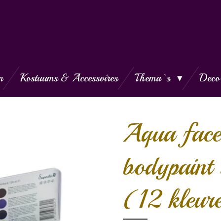
n
Kostuums & Accessoires
Thema`s
Deco
Aqua face
bodypaint 
(12 kleur