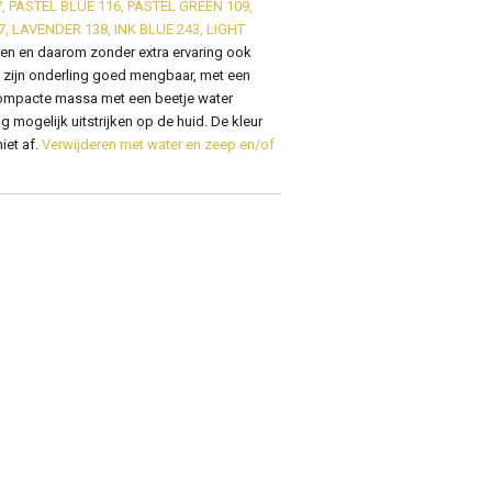
, PASTEL BLUE 116, PASTEL GREEN 109,
7, LAVENDER 138, INK BLUE 243, LIGHT
ren en daarom zonder extra ervaring ook
n zijn onderling goed mengbaar, met een
ompacte massa met een beetje water
 mogelijk uitstrijken op de huid. De kleur
iet af.
Verwijderen met water en zeep en/of