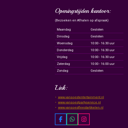
Openingstijden kantoor:
(Bezoeken en Afhalen op afspraak)
Maandag
Gesloten
Dinsdag
Gesloten
Woensdag
10:00 - 16:30 uur
Donderdag
10:00 - 16:30 uur
Vrijdag
10:00 - 16:30 uur
Zaterdag
10:00 - 16:00 uur
Zondag
Gesloten
Link:
www.vansoestentertainment.nl
www.vansoestpartyservice.nl
www.vansoestfeestartikelen.nl
F
W
I
a
h
n