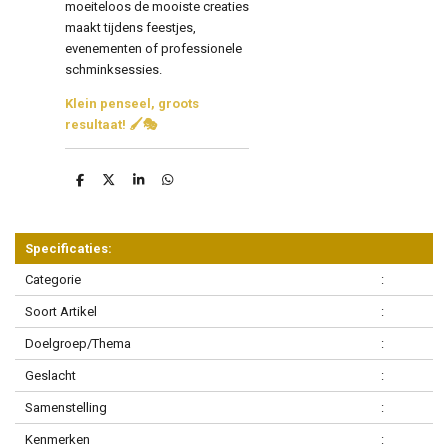
moeiteloos de mooiste creaties
maakt tijdens feestjes,
evenementen of professionele
schminksessies.
Klein penseel, groots
resultaat! 🖌️🎭
D
D
S
D
e
e
h
e
l
e
a
l
e
l
r
e
n
e
n
Specificaties:
Categorie
:
Soort Artikel
:
Doelgroep/Thema
:
Geslacht
:
Samenstelling
:
Kenmerken
: