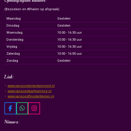
Openingstijden kantoor:
(Bezoeken en Afhalen op afspraak)
Maandag
Gesloten
Dinsdag
Gesloten
Woensdag
10:00 - 16:30 uur
Donderdag
10:00 - 16:30 uur
Vrijdag
10:00 - 16:30 uur
Zaterdag
10:00 - 16:00 uur
Zondag
Gesloten
Link:
www.vansoestentertainment.nl
www.vansoestpartyservice.nl
www.vansoestfeestartikelen.nl
F
W
I
a
h
n
c
a
s
Nieuws:
e
t
t