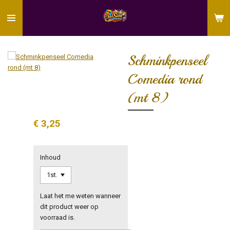
Ga
direct
naar
de
hoofdinhoud
Schminkpenseel
Comedia rond
(mt 8)
€ 3,25
Inhoud
Laat het me weten wanneer
dit product weer op
voorraad is.