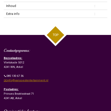
Inhoud
:
Extra info
:
TOP
Contactgegevens:
Bezoekadres:
Vlietskade 5012
4241 WN, Arkel
📞085 130 67 36
✉️info@vansoestentertainment.nl
Postadres:
Prinses Beatrixstraat 71
4241 AB, Arkel