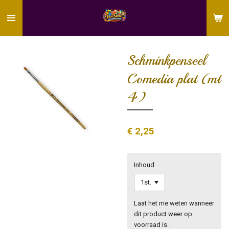
Ga
direct
naar
de
hoofdinhoud
Schminkpenseel
Comedia plat (mt
4)
€ 2,25
Inhoud
Laat het me weten wanneer
dit product weer op
voorraad is.