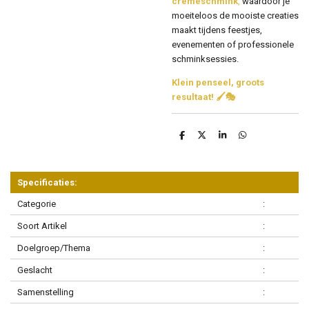
crèmeschmink
,
waardoor je
moeiteloos de mooiste creaties
maakt tijdens feestjes,
evenementen of professionele
schminksessies.
Klein penseel, groots
resultaat! 🖌️🎭
D
D
S
D
e
e
h
e
l
e
a
l
e
l
r
e
n
e
n
Specificaties:
Categorie
:
Soort Artikel
:
Doelgroep/Thema
:
Geslacht
:
Samenstelling
: