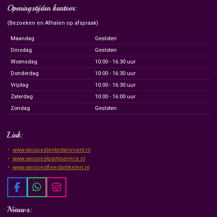
Openingstijden kantoor:
(Bezoeken en Afhalen op afspraak)
Maandag
Gesloten
Dinsdag
Gesloten
Woensdag
10:00 - 16:30 uur
Donderdag
10:00 - 16:30 uur
Vrijdag
10:00 - 16:30 uur
Zaterdag
10:00 - 16:00 uur
Zondag
Gesloten
Link:
www.vansoestentertainment.nl
www.vansoestpartyservice.nl
www.vansoestfeestartikelen.nl
F
W
I
a
h
n
c
a
s
Nieuws: