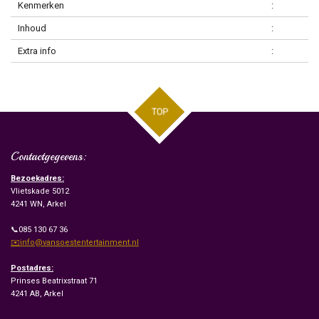
Kenmerken
:
Inhoud
:
Extra info
:
TOP
Contactgegevens:
Bezoekadres:
Vlietskade 5012
4241 WN, Arkel
📞085 130 67 36
✉️info@vansoestentertainment.nl
Postadres:
Prinses Beatrixstraat 71
4241 AB, Arkel