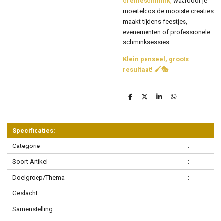
crèmeschmink
,
waardoor je
moeiteloos de mooiste creaties
maakt tijdens feestjes,
evenementen of professionele
schminksessies.
Klein penseel, groots
resultaat! 🖌️🎭
D
D
S
D
e
e
h
e
l
e
a
l
e
l
r
e
n
e
n
Specificaties:
Categorie
:
Soort Artikel
:
Doelgroep/Thema
:
Geslacht
:
Samenstelling
: