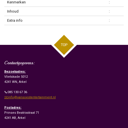
Kenmerken
:
Inhoud
:
Extra info
:
TOP
Contactgegevens:
Bezoekadres:
Vlietskade 5012
4241 WN, Arkel
📞085 130 67 36
✉️info@vansoestentertainment.nl
Postadres:
Prinses Beatrixstraat 71
4241 AB, Arkel