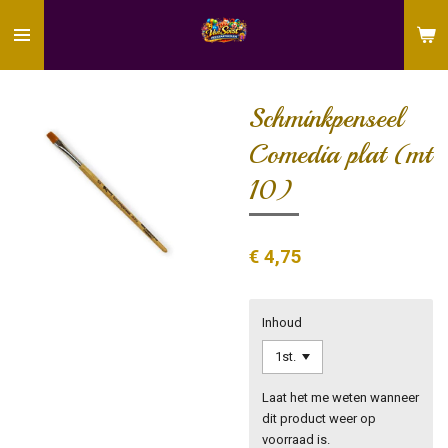
Ga
direct
naar
de
hoofdinhoud
Schminkpenseel
Comedia plat (mt
10)
€ 4,75
Inhoud
Laat het me weten wanneer
dit product weer op
voorraad is.