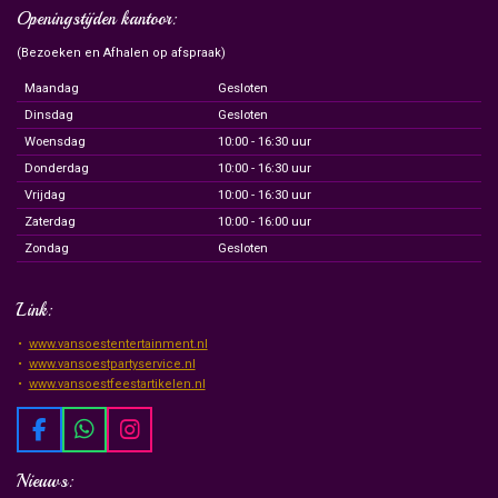
Openingstijden kantoor:
(Bezoeken en Afhalen op afspraak)
Maandag
Gesloten
Dinsdag
Gesloten
Woensdag
10:00 - 16:30 uur
Donderdag
10:00 - 16:30 uur
Vrijdag
10:00 - 16:30 uur
Zaterdag
10:00 - 16:00 uur
Zondag
Gesloten
Link:
www.vansoestentertainment.nl
www.vansoestpartyservice.nl
www.vansoestfeestartikelen.nl
F
W
I
a
h
n
c
a
s
Nieuws: