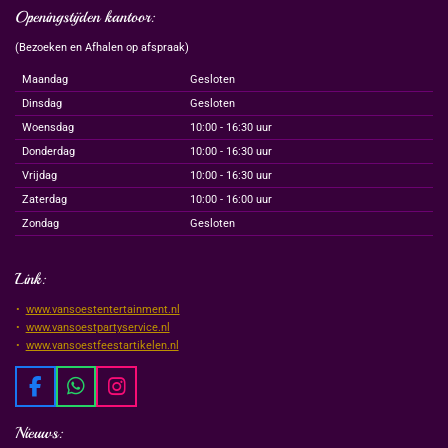
Openingstijden kantoor:
(Bezoeken en Afhalen op afspraak)
Maandag
Gesloten
Dinsdag
Gesloten
Woensdag
10:00 - 16:30 uur
Donderdag
10:00 - 16:30 uur
Vrijdag
10:00 - 16:30 uur
Zaterdag
10:00 - 16:00 uur
Zondag
Gesloten
Link:
www.vansoestentertainment.nl
www.vansoestpartyservice.nl
www.vansoestfeestartikelen.nl
F
W
I
a
h
n
c
a
s
Nieuws: