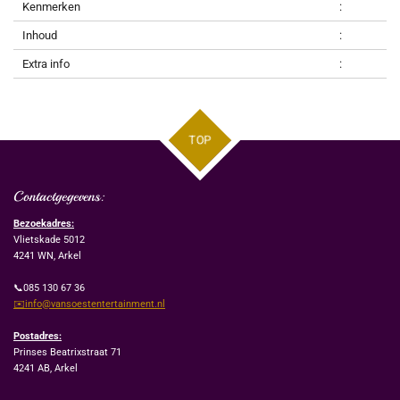
Kenmerken
:
Inhoud
:
Extra info
:
TOP
Contactgegevens:
Bezoekadres:
Vlietskade 5012
4241 WN, Arkel
📞085 130 67 36
✉️info@vansoestentertainment.nl
Postadres:
Prinses Beatrixstraat 71
4241 AB, Arkel