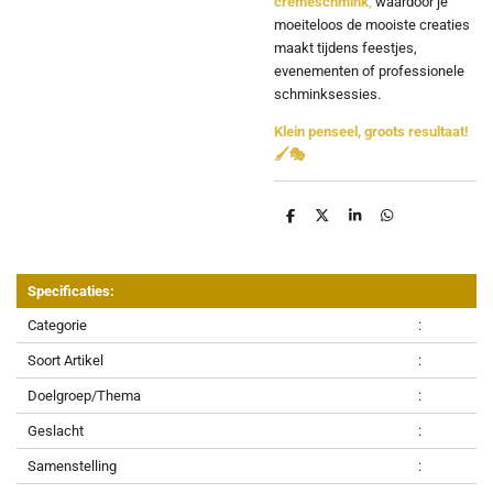
crèmeschmink
,
waardoor je
moeiteloos de mooiste creaties
maakt tijdens feestjes,
evenementen of professionele
schminksessies.
Klein penseel, groots resultaat!
🖌️🎭
D
D
S
D
e
e
h
e
l
e
a
l
e
l
r
e
n
e
n
Specificaties:
Categorie
:
Soort Artikel
:
Doelgroep/Thema
:
Geslacht
:
Samenstelling
: