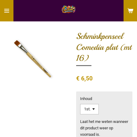
Ga
direct
naar
de
hoofdinhoud
Schminkpenseel
Comedia plat (mt
16)
€ 6,50
Inhoud
Laat het me weten wanneer
dit product weer op
voorraad is.