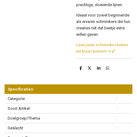
prachtige, vloeiende lijnen.
Ideaal voor zowel beginnende
als ervaren schminkers die hun
creaties nét dat beetje extra
willen geven.
Laat jouw schminkcreaties
tot bloei komen! ✨🖌️
D
D
S
D
e
e
h
e
l
e
a
l
e
l
r
e
n
e
n
Specificaties:
Categorie
:
Soort Artikel
:
Doelgroep/Thema
:
Geslacht
: