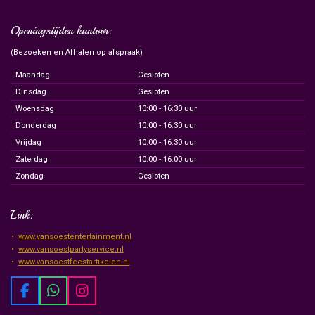
Openingstijden kantoor:
(Bezoeken en Afhalen op afspraak)
Maandag
Gesloten
Dinsdag
Gesloten
Woensdag
10:00 - 16:30 uur
Donderdag
10:00 - 16:30 uur
Vrijdag
10:00 - 16:30 uur
Zaterdag
10:00 - 16:00 uur
Zondag
Gesloten
Link:
www.vansoestentertainment.nl
www.vansoestpartyservice.nl
www.vansoestfeestartikelen.nl
F
W
I
a
h
n