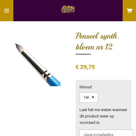
Ga
direct
naar
de
hoofdinhoud
Penseel synth.
bloem nr 12
€ 29,75
Inhoud
Laat het me weten wanneer
dit product weer op
voorraad is.