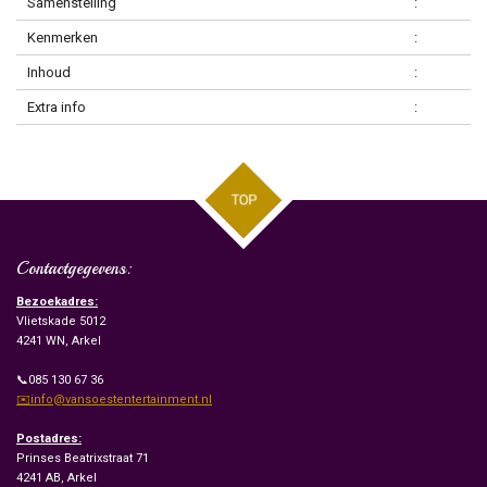
Samenstelling
:
Kenmerken
:
Inhoud
:
Extra info
:
TOP
Contactgegevens:
Bezoekadres:
Vlietskade 5012
4241 WN, Arkel
📞085 130 67 36
✉️info@vansoestentertainment.nl
Postadres:
Prinses Beatrixstraat 71
4241 AB, Arkel