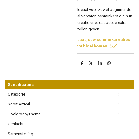
Ideaal voor zowel beginnende
als ervaren schminkers die hun
creaties nét dat beetje extra
willen geven.
Laat jouw schminkcreaties
tot bloei komen! ✨🖌️
D
D
S
D
e
e
h
e
l
e
a
l
e
l
r
e
n
e
n
Specificaties:
Categorie
:
Soort Artikel
:
Doelgroep/Thema
:
Geslacht
:
Samenstelling
: