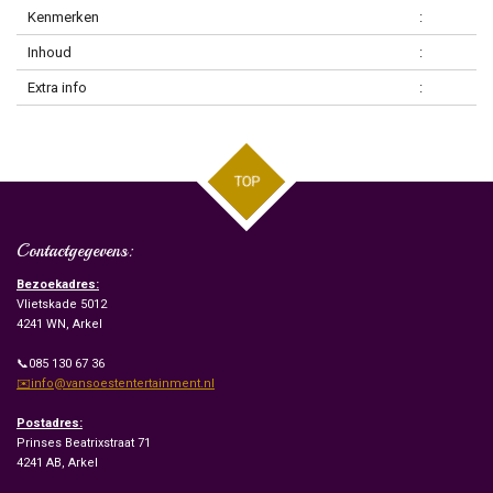
Kenmerken
:
Inhoud
:
Extra info
:
TOP
Contactgegevens:
Bezoekadres:
Vlietskade 5012
4241 WN, Arkel
📞085 130 67 36
✉️info@vansoestentertainment.nl
Postadres:
Prinses Beatrixstraat 71
4241 AB, Arkel