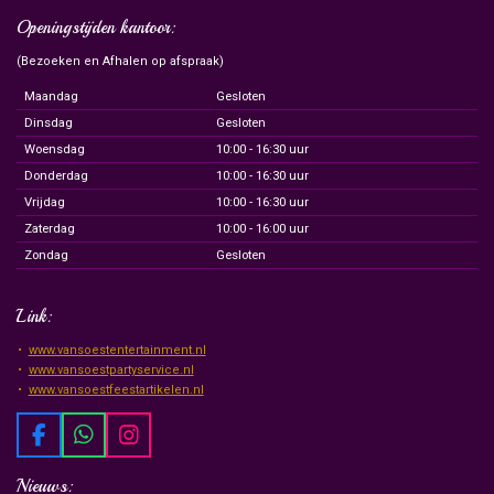
Openingstijden kantoor:
(Bezoeken en Afhalen op afspraak)
Maandag
Gesloten
Dinsdag
Gesloten
Woensdag
10:00 - 16:30 uur
Donderdag
10:00 - 16:30 uur
Vrijdag
10:00 - 16:30 uur
Zaterdag
10:00 - 16:00 uur
Zondag
Gesloten
Link:
www.vansoestentertainment.nl
www.vansoestpartyservice.nl
www.vansoestfeestartikelen.nl
F
W
I
a
h
n
c
a
s
Nieuws: