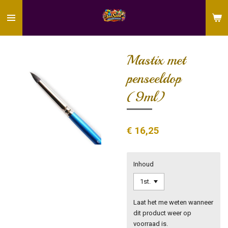
Ga
direct
naar
de
hoofdinhoud
Mastix met
penseeldop
(9ml)
€ 16,25
Inhoud
Laat het me weten wanneer
dit product weer op
voorraad is.